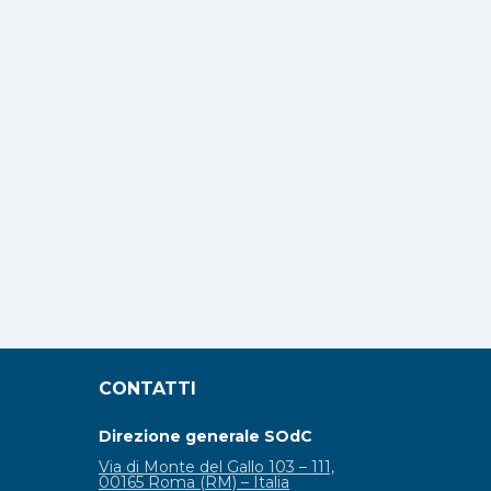
CONTATTI
Direzione generale SOdC
Via di Monte del Gallo 103 – 111,
00165 Roma (RM) – Italia