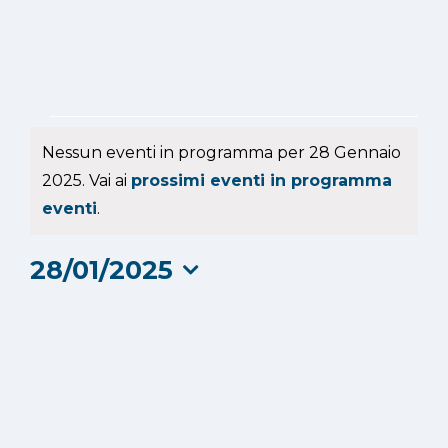
Eventi
Nessun eventi in programma per 28 Gennaio
for
2025. Vai ai
prossimi eventi in programma
Notice
eventi
.
28
28/01/2025
Gennaio
Seleziona
2025
la
data.