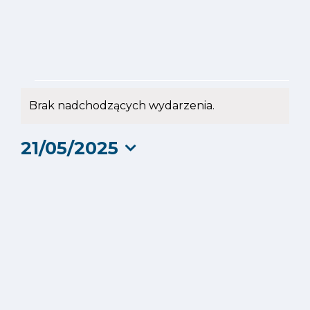
Wydarzenia
Brak nadchodzących wydarzenia.
Powiadomienie
for
21/05/2025
21
Wybierz
datę.
maja
2025