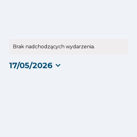
Wydarzenia
Brak nadchodzących wydarzenia.
Powiadomienie
for
17/05/2026
17
Wybierz
datę.
maja
2026