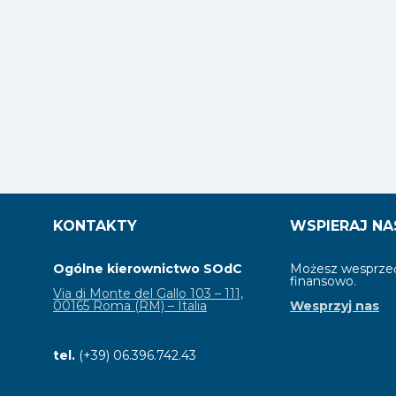
KONTAKTY
WSPIERAJ NA
Ogólne kierownictwo SOdC
Możesz wesprzeć
finansowo.
Via di Monte del Gallo 103 – 111,
00165 Roma (RM) – Italia
Wesprzyj nas
tel.
(+39) 06.396.742.43