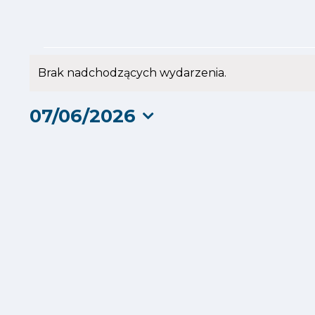
Wydarzenia
Brak nadchodzących wydarzenia.
Powiadomienie
for
07/06/2026
7
Wybierz
datę.
czerwca
2026