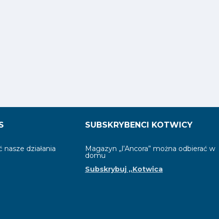
S
SUBSKRYBENCI KOTWICY
 nasze działania
Magazyn „l’Ancora” można odbierać w
domu
Subskrybuj „Kotwica