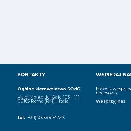
KONTAKTY
WSPIERAJ NA
Ogólne kierownictwo SOdC
Możesz wesprzeć
finansowo.
Via di Monte del Gallo 103 – 111,
00165 Roma (RM) – Italia
Wesprzyj nas
tel.
(+39) 06.396.742.43