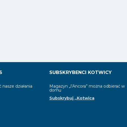
S
SUBSKRYBENCI KOTWICY
 nasze działania
Magazyn „l’Ancora” można odbierać w
domu
Subskrybuj „Kotwica