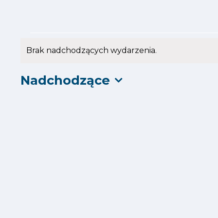
Wydarzenia
Brak nadchodzących wydarzenia.
Powiadomienie
Nadchodzące
Wybierz
datę.