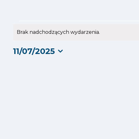
Wydarzenia
Brak nadchodzących wydarzenia.
Powiadomienie
for
11/07/2025
11
Wybierz
datę.
lipca
2025