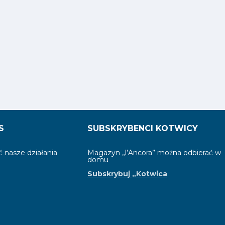
S
SUBSKRYBENCI KOTWICY
 nasze działania
Magazyn „l’Ancora” można odbierać w
domu
Subskrybuj „Kotwica