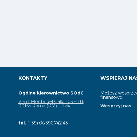
KONTAKTY
WSPIERAJ NA
Ogólne kierownictwo SOdC
Możesz wesprzeć
finansowo.
Via di Monte del Gallo 103 – 111,
00165 Roma (RM) – Italia
Wesprzyj nas
tel.
(+39) 06.396.742.43