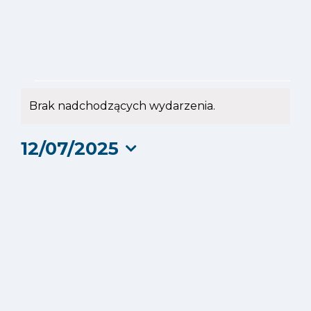
Wydarzenia
Brak nadchodzących wydarzenia.
Powiadomienie
for
12/07/2025
12
Wybierz
datę.
lipca
2025