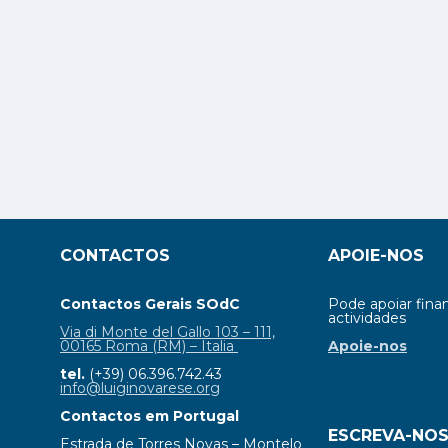
CONTACTOS
APOIE-NOS
Contactos Gerais SOdC
Pode apoiar fina
actividades
Via di Monte del Gallo 103 – 111,
00165 Roma (RM) – Italia
Apoie-nos
tel.
(+39) 06.396.742.43
info@luiginovarese.org
Contactos em Portugal
ESCREVA-NO
Estrada de Torres Novas – Montelo