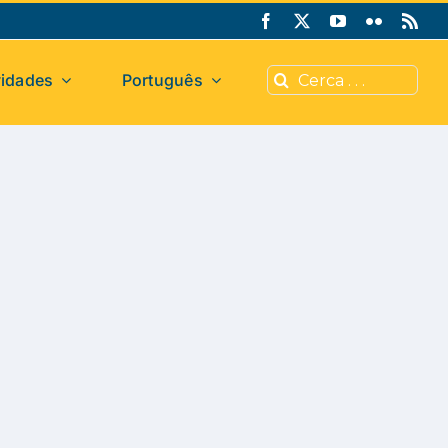
Search
vidades
Português
for: