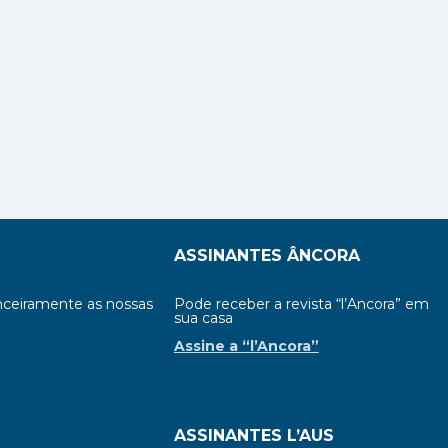
ASSINANTES ÂNCORA
nceiramente as nossas
Pode receber a revista “l’Ancora” em
sua casa
Assine a “l’Ancora”
S
ASSINANTES L’AUS