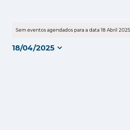
Eventos
Sem eventos agendados para a data 18 Abril 2025.
Aviso
for
18/04/2025
18
Selecione
a
Abril
data.
2025