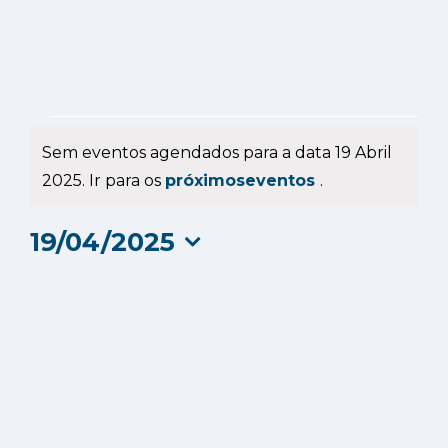
Eventos
Sem eventos agendados para a data 19 Abril
for
Aviso
2025. Ir para os
próximoseventos
.
19
19/04/2025
Selecione
Abril
a
data.
2025