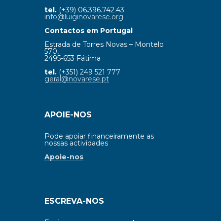
tel.
(+39) 06.396.742.43
info@luiginovarese.org
Contactos em Portugal
Estrada de Torres Novas – Montelo
570,
2495-653 Fátima
tel.
(+351) 249 521 777
geral@novarese.pt
APOIE-NOS
Pode apoiar financeiramente as
nossas actividades
Apoie-nos
ESCREVA-NOS