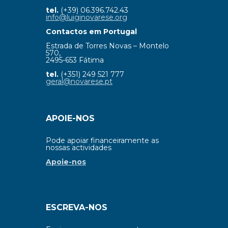
tel.
(+39) 06.396.742.43
info@luiginovarese.org
Contactos em Portugal
Estrada de Torres Novas – Montelo
570,
2495-653 Fátima
tel.
(+351) 249 521 777
geral@novarese.pt
APOIE-NOS
Pode apoiar financeiramente as
nossas actividades
Apoie-nos
ESCREVA-NOS