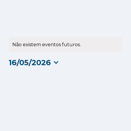
Eventos
Não existem eventos futuros.
Aviso
for
16/05/2026
16
Selecione
a
Maio
data.
2026