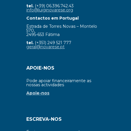
tel.
(+39) 06.396.742.43
info@luiginovarese.org
Contactos em Portugal
Estrada de Torres Novas – Montelo
570,
2495-653 Fátima
tel.
(+351) 249 521 777
geral@novarese.pt
APOIE-NOS
Pode apoiar financeiramente as
nossas actividades
Apoie-nos
ESCREVA-NOS