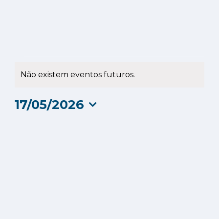
Eventos
Não existem eventos futuros.
Aviso
for
17/05/2026
17
Selecione
a
Maio
data.
2026