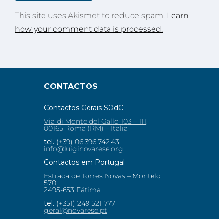
This site uses Akismet to reduce spam.
Learn
how your comment data is processed.
CONTACTOS
Contactos Gerais SOdC
Via di Monte del Gallo 103 – 111,
00165 Roma (RM) – Italia
tel.
(+39) 06.396.742.43
info@luiginovarese.org
Contactos em Portugal
Estrada de Torres Novas – Montelo
570,
2495-653 Fátima
tel.
(+351) 249 521 777
geral@novarese.pt