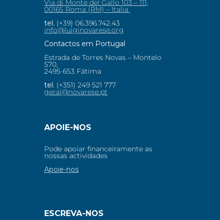
Via di Monte del Gallo 103 – 111,
00165 Roma (RM) – Italia
tel.
(+39) 06.396.742.43
info@luiginovarese.org
Contactos em Portugal
Estrada de Torres Novas – Montelo
570,
2495-653 Fátima
tel.
(+351) 249 521 777
geral@novarese.pt
APOIE-NOS
Pode apoiar financeiramente as
nossas actividades
Apoie-nos
ESCREVA-NOS