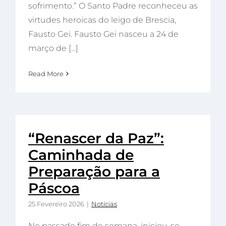
sofrimento.” O Santo Padre reconheceu as
virtudes heroicas do leigo de Brescia,
Fausto Gei. Fausto Gei nasceu a 24 de
março de [...]
Read More
“Renascer da Paz”:
Caminhada de
Preparação para a
Páscoa
25 Fevereiro 2026
|
Notícias
No passado fim de semana, iniciou-se