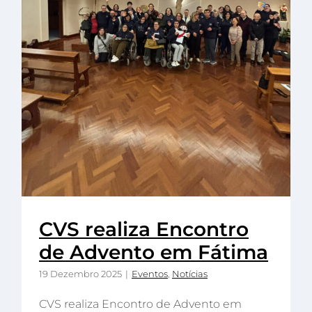
CVS realiza Encontro
de Advento em Fátima
19 Dezembro 2025
|
Eventos
,
Notícias
CVS realiza Encontro de Advento em