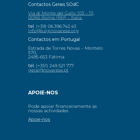
Contactos Gerais SOdC
Via di Monte del Gallo 103 – 111,
00165 Roma (RM) – Italia
tel.
(+39) 06.396.742.43
info@luiginovarese.org
Contactos em Portugal
Estrada de Torres Novas – Montelo
570,
2495-653 Fátima
tel.
(+351) 249 521 777
geral@novarese.pt
APOIE-NOS
Pode apoiar financeiramente as
nossas actividades
Apoie-nos