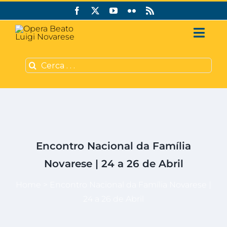
Skip
to
content
Toggl
Navig
Search
Quem somos
for:
Centro Francisco e Jacin
Atividades
Encontro Nacional da Família
Português
Novarese | 24 a 26 de Abril
Home
>
Encontro Nacional da Família Novarese |
24 a 26 de Abril