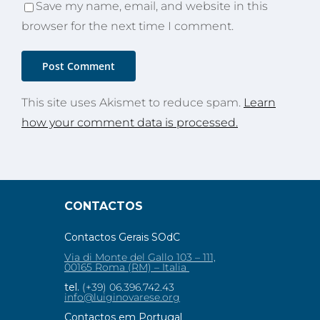
Save my name, email, and website in this
browser for the next time I comment.
This site uses Akismet to reduce spam.
Learn
how your comment data is processed.
CONTACTOS
Contactos Gerais SOdC
Via di Monte del Gallo 103 – 111,
00165 Roma (RM) – Italia
tel.
(+39) 06.396.742.43
info@luiginovarese.org
Contactos em Portugal