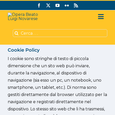
Salta
al
contenuto
Toggl
Navig
Cerca
Chi siamo
per:
Sostienici
Cookie Policy
I cookie sono stringhe di testo di piccola
Editoria
dimensione che un sito web può inviare,
durante la navigazione, al dispositivo di
Sussidi CVS
navigazione (sia esso un pc, un notebook, uno
smartphone, un tablet, etc.). Di norma sono
Italiano
gestiti direttamente dal browser utilizzato per la
navigazione e registrati direttamente nel
dispositivo. Lo stesso sito web che li ha trasmessi,