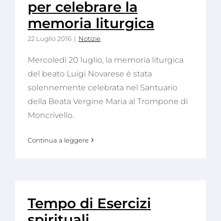
per celebrare la
memoria liturgica
22 Luglio 2016
|
Notizie
Mercoledì 20 luglio, la memoria liturgica
del beato Luigi Novarese è stata
solennemente celebrata nel Santuario
della Beata Vergine Maria al Trompone di
Moncrivello.
Continua a leggere
Tempo di Esercizi
spirituali