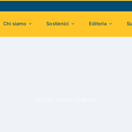
Chi siamo
Sostienici
Editoria
Su
Editoria
Home
>
Attività
>
Editoria