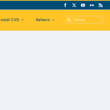
Cerca
ssidi CVS
Italiano
per: