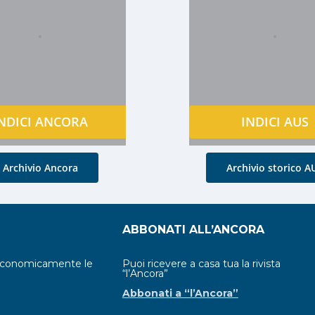
.
.
NDICI ANCORA
INDICI AUS
Archivio Ancora
Archivio storico A
ABBONATI ALL’ANCORA
economicamente le
Puoi ricevere a casa tua la rivista
“l’Ancora”
Abbonati a “l’Ancora”