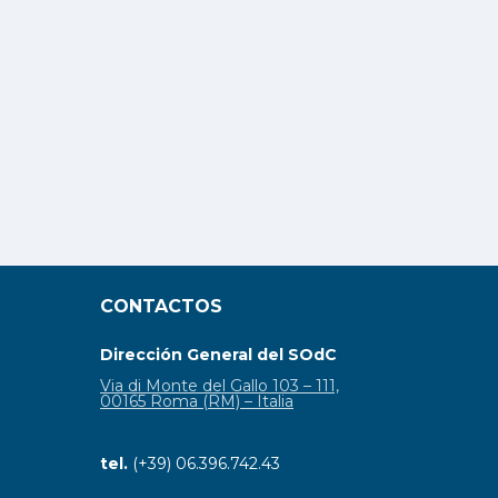
CONTACTOS
Dirección General del SOdC
Via di Monte del Gallo 103 – 111,
00165 Roma (RM) – Italia
tel.
(+39) 06.396.742.43