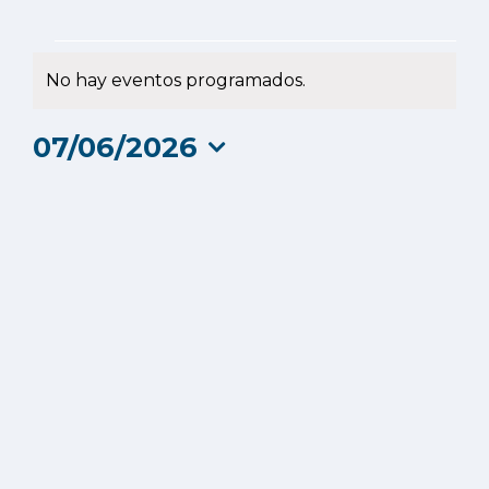
Eventos
No hay eventos programados.
Aviso
en
07/06/2026
7
Selecciona
la
junio
fecha.
2026