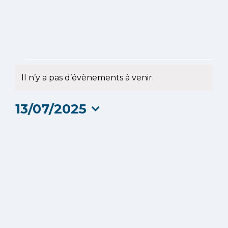
Évènements
Il n’y a pas d’évènements à venir.
Notice
for
13/07/2025
13
Sélectionnez
une
juillet
date.
2025