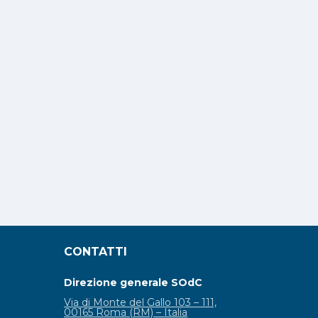
CONTATTI
Direzione generale SOdC
Via di Monte del Gallo 103 – 111,
00165 Roma (RM) – Italia