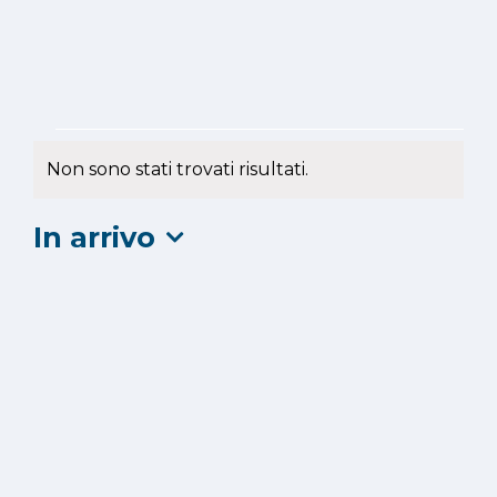
Eventi
Non sono stati trovati risultati.
Notice
In arrivo
Seleziona
la
data.