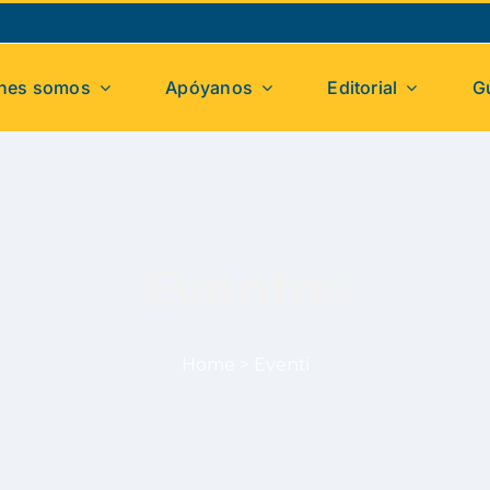
nes somos
Apóyanos
Editorial
G
Eventos
Home
>
Eventi