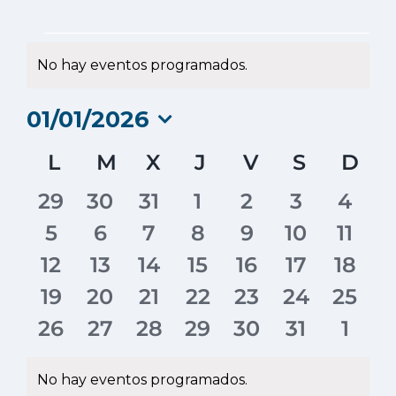
Eventos
No hay eventos programados.
Aviso
01/01/2026
Selecciona
Calendario
L
LUNES
M
MARTES
X
MIÉRCOLES
J
JUEVES
V
VIERNES
S
SÁBAD
D
DO
la
fecha.
de
0
0
0
0
0
0
0
29
30
31
1
2
3
4
Eventos
eventos
eventos
eventos
eventos
eventos
eventos
even
0
0
0
0
0
0
0
5
6
7
8
9
10
11
eventos
eventos
eventos
eventos
eventos
eventos
even
0
0
0
0
0
0
0
12
13
14
15
16
17
18
eventos
eventos
eventos
eventos
eventos
eventos
event
0
0
0
0
0
0
0
19
20
21
22
23
24
25
eventos
eventos
eventos
eventos
eventos
eventos
event
0
0
0
0
0
0
0
26
27
28
29
30
31
1
eventos
eventos
eventos
eventos
eventos
eventos
even
No hay eventos programados.
Aviso