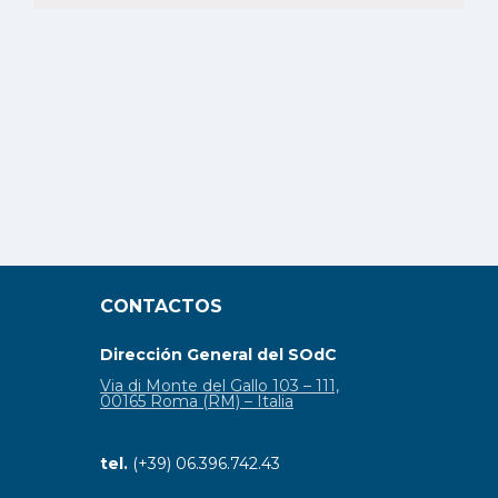
CONTACTOS
Dirección General del SOdC
Via di Monte del Gallo 103 – 111,
00165 Roma (RM) – Italia
tel.
(+39) 06.396.742.43