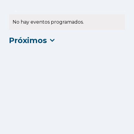
Eventos
No hay eventos programados.
Aviso
Próximos
Selecciona
la
fecha.