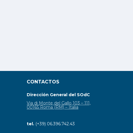
CONTACTOS
Dirección General del SOdC
Via di Monte del Gallo 103 – 111,
00165 Roma (RM) – Italia
tel.
(+39) 06.396.742.43