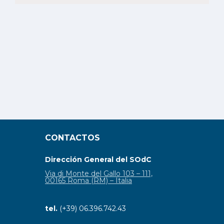
CONTACTOS
Dirección General del SOdC
Via di Monte del Gallo 103 – 111,
00165 Roma (RM) – Italia
tel.
(+39) 06.396.742.43