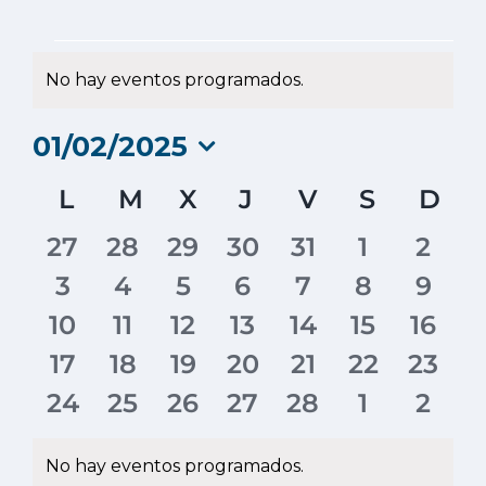
Eventos
No hay eventos programados.
Aviso
01/02/2025
Selecciona
Calendario
L
LUNES
M
MARTES
X
MIÉRCOLES
J
JUEVES
V
VIERNES
S
SÁBAD
D
DO
la
fecha.
de
0
0
0
0
0
0
0
27
28
29
30
31
1
2
Eventos
eventos
eventos
eventos
eventos
eventos
eventos
even
0
0
0
0
0
0
0
3
4
5
6
7
8
9
eventos
eventos
eventos
eventos
eventos
eventos
even
0
0
0
0
0
0
0
10
11
12
13
14
15
16
eventos
eventos
eventos
eventos
eventos
eventos
event
0
0
0
0
0
0
0
17
18
19
20
21
22
23
eventos
eventos
eventos
eventos
eventos
eventos
event
0
0
0
0
0
0
0
24
25
26
27
28
1
2
eventos
eventos
eventos
eventos
eventos
eventos
even
No hay eventos programados.
Aviso