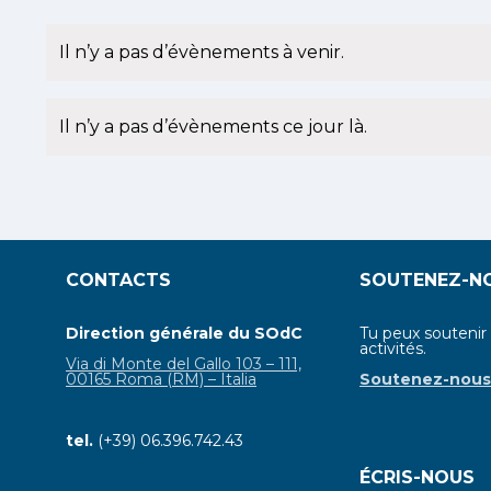
évènements
évènement
Il n’y a pas d’évènements à venir.
Notice
Il n’y a pas d’évènements ce jour là.
Notice
CONTACTS
SOUTENEZ-N
Direction générale du SOdC
Tu peux soutenir
activités.
Via di Monte del Gallo 103 – 111,
00165 Roma (RM) – Italia
Soutenez-nou
tel.
(+39) 06.396.742.43
ÉCRIS-NOUS