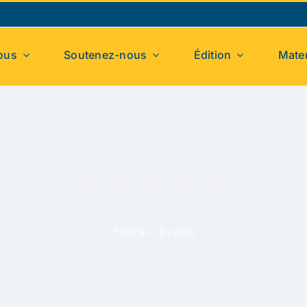
ous
Soutenez-nous
Édition
Mater
Évènements
Home
>
Eventi