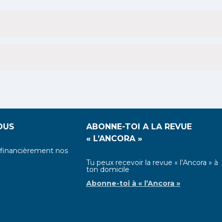
s
évènements
évènements
évè
OUS
ABONNE-TOI A LA REVUE
« L’ANCORA »
 financièrement nos
Tu peux recevoir la revue « l’Ancora » à
ton domicile
s
Abonne-toi à
« l’Ancora »