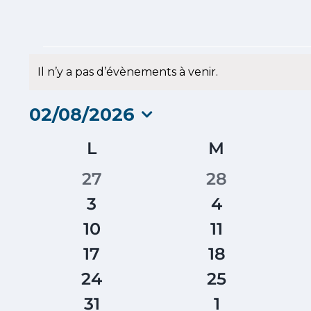
Évènements
Il n’y a pas d’évènements à venir.
Notice
02/08/2026
Sélectionnez
Calendrier
L
LUNDI
M
MARDI
une
date.
de
0
0
27
28
Évènements
évènements
évènement
0
0
3
4
évènements
évènement
0
0
10
11
évènements
évènement
0
0
17
18
évènements
évènement
0
0
24
25
évènements
évènement
0
0
31
1