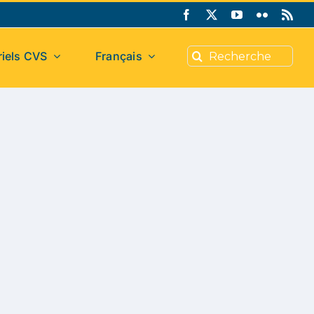
Search
iels CVS
Français
for: