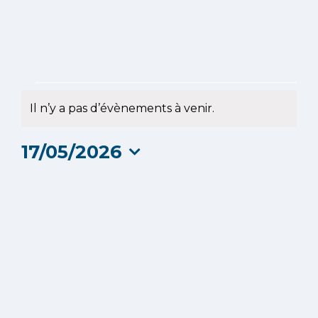
Évènements
Il n’y a pas d’évènements à venir.
Notice
for
17/05/2026
17
Sélectionnez
une
mai
date.
2026