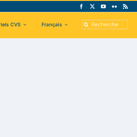
Search
iels CVS
Français
for: