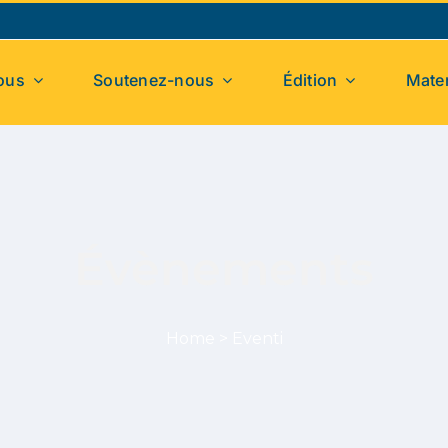
ous
Soutenez-nous
Édition
Mater
Évènements
Home
>
Eventi