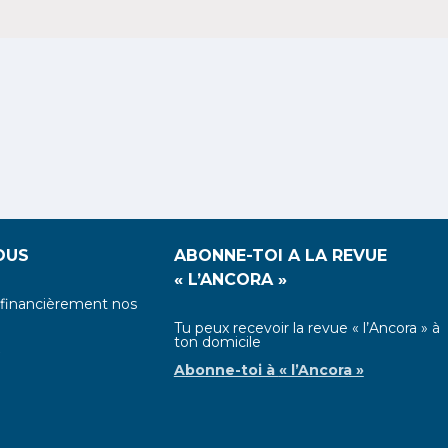
OUS
ABONNE-TOI A LA REVUE
« L’ANCORA »
 financièrement nos
Tu peux recevoir la revue « l’Ancora » à
ton domicile
s
Abonne-toi à
« l’Ancora »