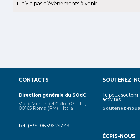
Il n’y a pas d’évènements à venir.
Notice
CONTACTS
SOUTENEZ-N
Direction générale du SOdC
Tu peux soutenir
activités.
Via di Monte del Gallo 103 – 111,
00165 Roma (RM) – Italia
Soutenez-nou
tel.
(+39) 06.396.742.43
ÉCRIS-NOUS