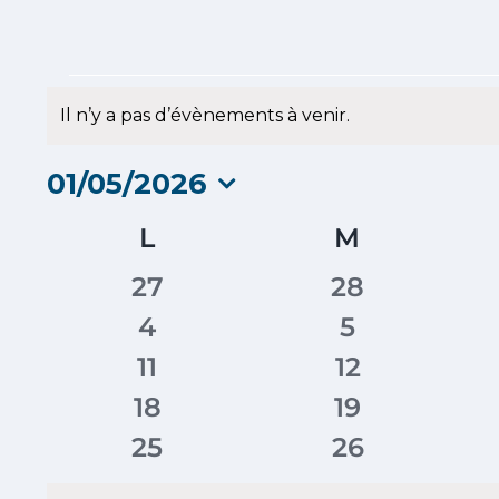
Évènements
Il n’y a pas d’évènements à venir.
Notice
01/05/2026
Sélectionnez
Calendrier
L
LUNDI
M
MARDI
une
date.
de
0
0
27
28
Évènements
évènements
évènement
0
0
4
5
évènements
évènement
0
0
11
12
évènements
évènement
0
0
18
19
évènements
évènement
0
0
25
26
évènements
évènement