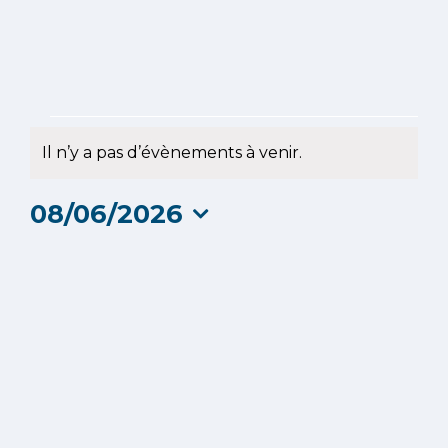
Évènements
Il n’y a pas d’évènements à venir.
Notice
for
08/06/2026
8
Sélectionnez
une
juin
date.
2026