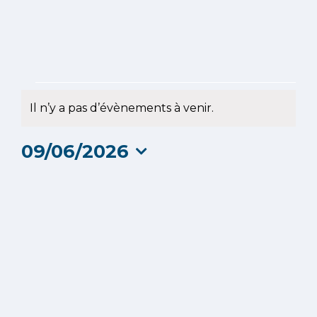
Évènements
Il n’y a pas d’évènements à venir.
Notice
for
09/06/2026
9
Sélectionnez
une
juin
date.
2026