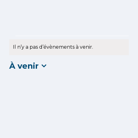
Évènements
Il n’y a pas d’évènements à venir.
Notice
À venir
Sélectionnez
une
date.