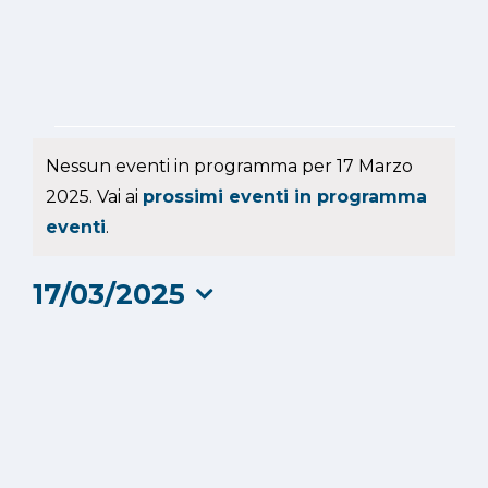
Eventi
Nessun eventi in programma per 17 Marzo
for
2025. Vai ai
prossimi eventi in programma
Notice
eventi
.
17
17/03/2025
Marzo
Seleziona
2025
la
data.