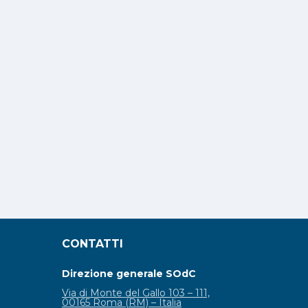
CONTATTI
Direzione generale SOdC
Via di Monte del Gallo 103 – 111,
00165 Roma (RM) – Italia