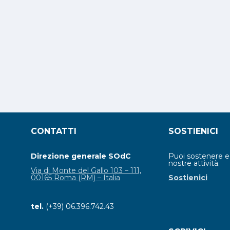
CONTATTI
SOSTIENICI
Direzione generale SOdC
Puoi sostenere 
nostre attività.
Via di Monte del Gallo 103 – 111,
00165 Roma (RM) – Italia
Sostienici
tel.
(+39) 06.396.742.43