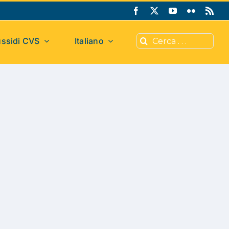
Cerca
ssidi CVS
Italiano
per: