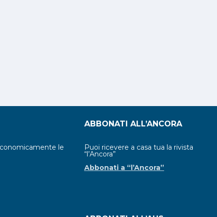
ABBONATI ALL’ANCORA
economicamente le
Puoi ricevere a casa tua la rivista
“l’Ancora”
Abbonati a “l’Ancora”