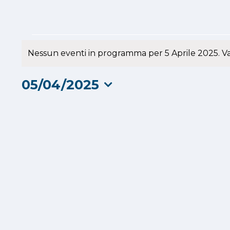
Eventi
Nessun eventi in programma per 5 Aprile 2025. Va
Notice
for
05/04/2025
5
Seleziona
la
Aprile
data.
2025