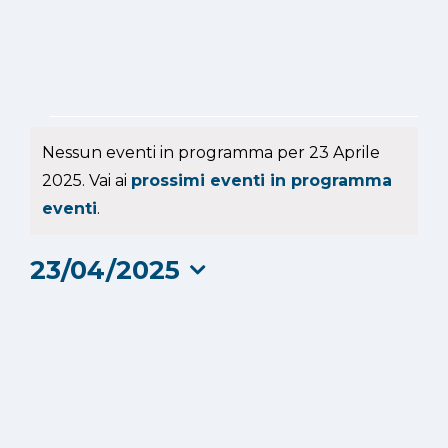
Eventi
Nessun eventi in programma per 23 Aprile
for
2025. Vai ai
prossimi eventi in programma
Notice
eventi
.
23
23/04/2025
Aprile
Seleziona
2025
la
data.