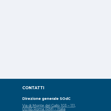
CONTATTI
Direzione generale SOdC
Via di Monte del Gallo 103 – 111,
00165 Roma (RM) – Italia