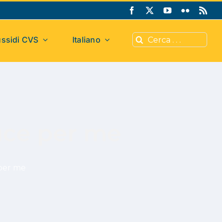
Cerca
ssidi CVS
Italiano
per:
uce per me
 per me