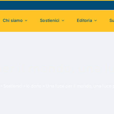
Chi siamo
Sostienici
Editoria
Su
per il mondo, una l
>
Sostienici
>
io dono
>
Una luce per il mondo, una luce