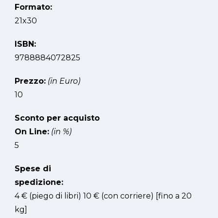
Formato:
21x30
ISBN:
9788884072825
Prezzo:
(in Euro)
10
Sconto per acquisto
On Line:
(in %)
5
Spese di
spedizione:
4 € (piego di libri) 10 € (con corriere) [fino a 20
kg]