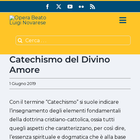
Salta
al
contenuto
Toggl
Navig
Cerca
Chi siamo
per:
Catechismo del Divino
Ingrandisci
Sostienici
immagine
Amore
Editoria
1 Giugno 2019
Sussidi CVS
Con il termine “Catechismo” si suole indicare
l’insegnamento degli elementi fondamentali
della dottrina cristiano-cattolica, ossia tutti
quegli aspetti che caratterizzano, per così dire,
l’essenza spirituale e dogmatica che è alla base