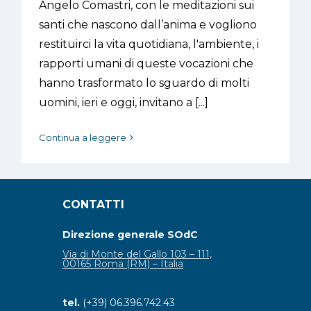
Angelo Comastri, con le meditazioni sui
santi che nascono dall’anima e vogliono
restituirci la vita quotidiana, l'ambiente, i
rapporti umani di queste vocazioni che
hanno trasformato lo sguardo di molti
uomini, ieri e oggi, invitano a [...]
Continua a leggere
CONTATTI
Direzione generale SOdC
Via di Monte del Gallo 103 – 111,
00165 Roma (RM) – Italia
tel.
(+39) 06.396.742.43