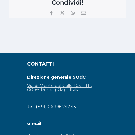
Condividi!
Facebook
X
WhatsApp
Email
CONTATTI
Direzione generale SOdC
Via di Monte del Gallo 103 – 111,
00165 Roma (RM) – Italia
tel.
(+39) 06.396.742.43
e-mail