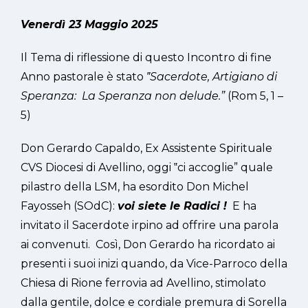
Venerdì 23 Maggio 2025
Il Tema di riflessione di questo Incontro di fine
Anno pastorale è stato
‟
Sacerdote, Artigiano di
Speranza: La Speranza non delude.
”
(Rom 5, 1 –
5)
Don Gerardo Capaldo, Ex Assistente Spirituale
CVS Diocesi di Avellino, oggi ‟ci accoglie” quale
pilastro della LSM, ha esordito Don Michel
Fayosseh (SOdC):
voi siete le Radici !
E ha
invitato il Sacerdote irpino ad offrire una parola
ai convenuti. Così, Don Gerardo ha ricordato ai
presenti i suoi inizi quando, da Vice-Parroco della
Chiesa di Rione ferrovia ad Avellino, stimolato
dalla gentile, dolce e cordiale premura di Sorella