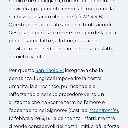
rischio è di scoraggiarci, o di lasciarci affascinare
da vie di appagamento meno faticose, come la
ricchezza, la fama e il potere (cfr
Mt
4,3-8).
Queste, che sono state anche le tentazioni di
Gesù, sono però solo miseri surrogati della gioia
per cui siamo fatti e, alla fine, ci lasciano
inevitabilmente ed eternamente insoddisfatti,
inquieti e vuoti.
Per questo
San Paolo VI
insegnava che la
penitenza, lungi dall’impoverire la nostra
umanità, la arricchisce, purificandola e
rafforzandola nel suo procedere verso un
orizzonte che ha «come termine l’amore e
l’abbandono nel Signore» (Cost. ap.
Paenitemini
,
17 febbraio 1966, I). La penitenza, infatti, mentre
ci rende consapevoli dei nostri limiti, ci dà la forza