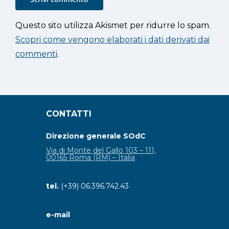
Questo sito utilizza Akismet per ridurre lo spam.
Scopri come vengono elaborati i dati derivati dai
commenti
.
CONTATTI
Direzione generale SOdC
Via di Monte del Gallo 103 – 111,
00165 Roma (RM) – Italia
tel.
(+39) 06.396.742.43
e-mail