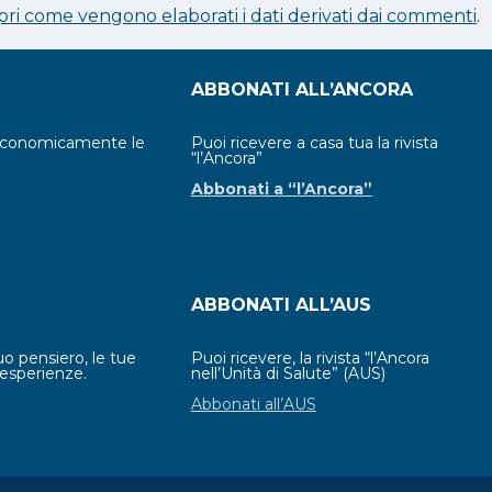
pri come vengono elaborati i dati derivati dai commenti
.
ABBONATI ALL’ANCORA
economicamente le
Puoi ricevere a casa tua la rivista
“l’Ancora”
Abbonati a “l’Ancora”
ABBONATI ALL’AUS
uo pensiero, le tue
Puoi ricevere, la rivista “l’Ancora
esperienze.
nell’Unità di Salute” (AUS)
Abbonati all’AUS