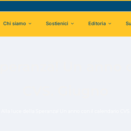
Chi siamo
Sostienici
Editoria
Su
 Speranza! Un anno c
CVS. Giugno
>
Alla luce della Speranza! Un anno con il calendario CVS