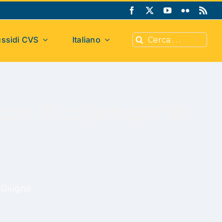
Cerca
ssidi CVS
Italiano
per:
on il calendario
. Giugno