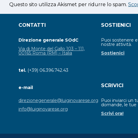
Questo sito utilizza Akismet per ridurre lo spam.
Sco
CONTATTI
SOSTIENICI
Direzione generale SOdC
Puoi sostenere 
nostre attività.
Via di Monte del Gallo 103 – 111,
00165 Roma (RM) – Italia
Sostienici
tel.
(+39) 06.396.742.43
SCRIVICI
e-mail
Puoi inviarci un t
direzionegenerale@luiginovarese.org
domande, le tue 
info@luiginovarese.org
Scrivi ora!