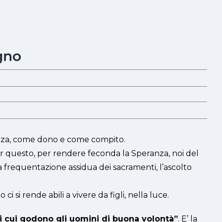
gno
anza, come dono e come compito.
*Per questo, per rendere feconda la Speranza, noi del
la frequentazione assidua dei sacramenti, l’ascolto
 si rende abili a vivere da figli, nella luce.
 di cui godono gli uomini di buona volontà”
. E’ la