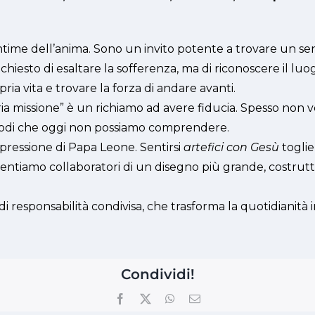
time dell’anima. Sono un invito potente a trovare un sen
iesto di esaltare la sofferenza, ma di riconoscere il luo
ria vita e trovare la forza di andare avanti.
opria missione” è un richiamo ad avere fiducia. Spesso non 
modi che oggi non possiamo comprendere.
espressione di Papa Leone. Sentirsi
artefici con Gesù
toglie
entiamo collaboratori di un disegno più grande, costruttor
esponsabilità condivisa, che trasforma la quotidianità in
Condividi!
Facebook
X
WhatsApp
Email