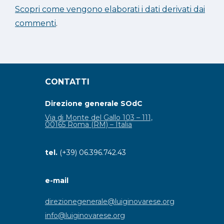
Scopri come vengono elaborati i dati derivati dai
commenti
.
CONTATTI
Direzione generale SOdC
Via di Monte del Gallo 103 – 111,
00165 Roma (RM) – Italia
tel.
(+39) 06.396.742.43
e-mail
direzionegenerale@luiginovarese.org
info@luiginovarese.org