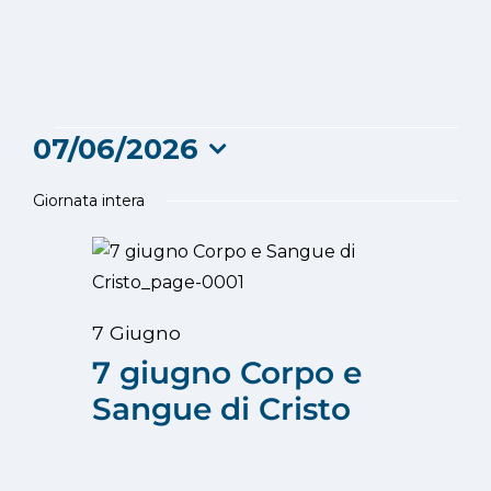
Eventi
07/06/2026
Seleziona
for
Giornata intera
la
data.
7
Giugno
7 Giugno
2026
7 giugno Corpo e
Sangue di Cristo