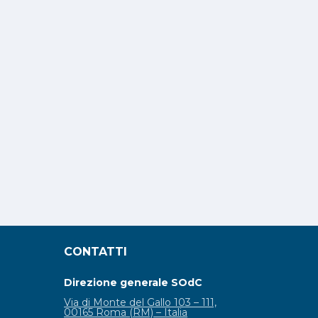
CONTATTI
Direzione generale SOdC
Via di Monte del Gallo 103 – 111,
00165 Roma (RM) – Italia