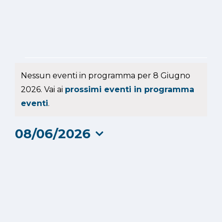
Eventi
Nessun eventi in programma per 8 Giugno
for
2026. Vai ai
prossimi eventi in programma
Notice
eventi
.
8
08/06/2026
Giugno
Seleziona
2026
la
data.