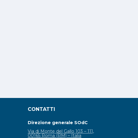
CONTATTI
Direzione generale SOdC
Via di Monte del Gallo 103 – 111,
00165 Roma (RM) – Italia