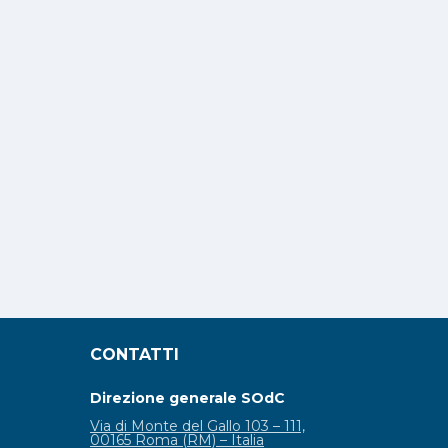
CONTATTI
Direzione generale SOdC
Via di Monte del Gallo 103 – 111,
00165 Roma (RM) – Italia