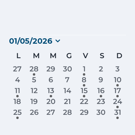
Eventi
01/05/2026
Seleziona
Calendario
L
LUNEDÌ
M
MARTEDÌ
M
MERCOLEDÌ
G
GIOVEDÌ
V
VENERDÌ
S
SABATO
D
DO
la
data.
di
0
1
0
0
2
0
0
27
28
29
30
1
2
3
Eventi
eventi
evento
eventi
eventi
eventi
eventi
event
0
0
0
0
1
0
1
4
5
6
7
8
9
10
eventi
eventi
eventi
eventi
evento
eventi
event
1
0
1
0
1
1
2
11
12
13
14
15
16
17
evento
eventi
evento
eventi
evento
evento
event
0
0
0
0
0
0
2
18
19
20
21
22
23
24
eventi
eventi
eventi
eventi
eventi
eventi
event
1
0
0
0
0
0
1
25
26
27
28
29
30
31
evento
eventi
eventi
eventi
eventi
eventi
even