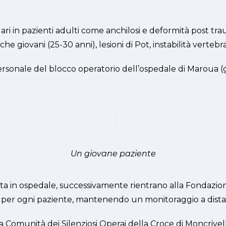
i in pazienti adulti come anchilosi e deformità post trau
e giovani (25-30 anni), lesioni di Pot, instabilità vertebra
 personale del blocco operatorio dell’ospedale di Maroua 
Un giovane paziente
a in ospedale, successivamente rientrano alla Fondazione, 
ivo per ogni paziente, mantenendo un monitoraggio a distan
 la Comunità dei Silenziosi Operai della Croce di Moncrive