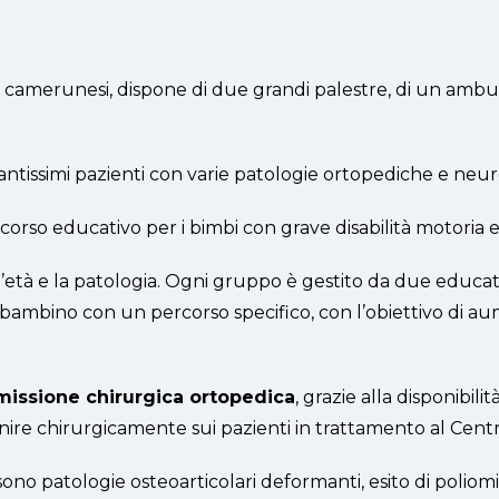
apisti camerunesi, dispone di due grandi palestre, di un am
e tantissimi pazienti con varie patologie ortopediche e neu
 percorso educativo per i bimbi con grave disabilità motoria
o l’età e la patologia. Ogni gruppo è gestito da due educ
ambino con un percorso specifico, con l’obiettivo di au
 missione chirurgica ortopedica
, grazie alla disponibili
re chirurgicamente sui pazienti in trattamento al Centro 
 sono patologie osteoarticolari deformanti, esito di polio