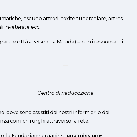
matiche, pseudo artrosi, coxite tubercolare, artrosi
li inveterate ecc.
(grande città a 33 km da Mouda) e con i responsabili
Centro di rieducazione
dove sono assistiti dai nostri infermieri e dai
za con i chirurghi attraverso la rete.
llo, la Fondazione organizza
una missione