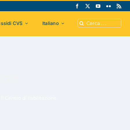
Cerca
ssidi CVS
Italiano
per:
ione
>
Il Centro di riabilitazione