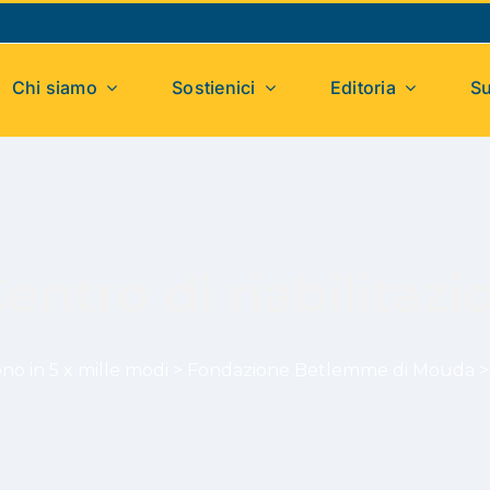
Chi siamo
Sostienici
Editoria
Su
Centro di riabilitaz
no in 5 x mille modi
>
Fondazione Betlemme di Mouda