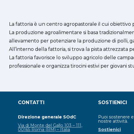
La fattoria è un centro agropastorale il cui obiettivo
La produzione agroalimentare si basa tradizionalment
allevamento per potenziare la produzione di polli, galline
All’interno della fattoria, si trova la pista attrezzata p
La fattoria favorisce lo sviluppo agricolo delle camp
professionale e organizza tirocini estivi per giovani st
CONTATTI
SOSTIENICI
Direzione generale SOdC
Puoi sostenere 
nostre attività.
Via di Monte del Gallo 103 – 111,
00165 Roma (RM) – Italia
Sostienici