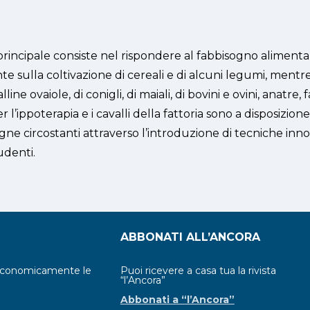
 principale consiste nel rispondere al fabbisogno alimenta
e sulla coltivazione di cereali e di alcuni legumi, mentr
 ovaiole, di conigli, di maiali, di bovini e ovini, anatre, far
er l’ippoterapia e i cavalli della fattoria sono a disposizion
agne circostanti attraverso l’introduzione di tecniche inn
udenti.
ABBONATI ALL’ANCORA
economicamente le
Puoi ricevere a casa tua la rivista
“l’Ancora”
Abbonati a “l’Ancora”