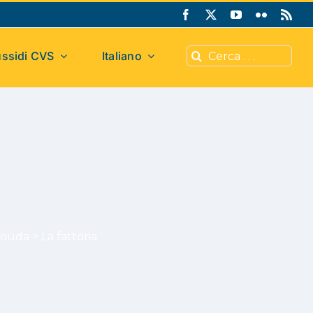
Cerca
ssidi CVS
Italiano
per:
Mouda
>
La fattoria