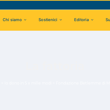
Chi siamo
Sostienici
Editoria
Su
La fattoria
i
>
Io dono in 5 x mille modi
>
Fondazione Betlemme di 