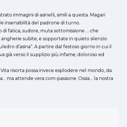
o immagini di asinelli, simili a questa. Magari
e insensibilità del padrone di turno.
o di fatica, sudore, muta sottomissione … che
 angherie subite, e sopportate in quieto silenzio.
dro d’asina”. A partire dal festoso giorno in cui il
 già verso il supplizio più infame, doloroso ed
 Vita risorta possa invece esplodere nel mondo, da
a… ma attende vera com-passione. Ossia… la nostra