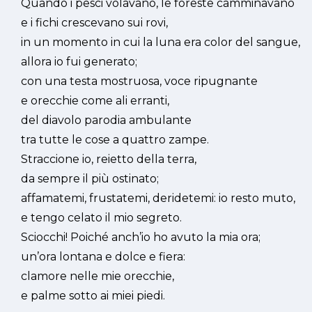
Quando i pesci volavano, le foreste camminavano
e i fichi crescevano sui rovi,
in un momento in cui la luna era color del sangue,
allora io fui generato;
con una testa mostruosa, voce ripugnante
e orecchie come ali erranti,
del diavolo parodia ambulante
tra tutte le cose a quattro zampe.
Straccione io, reietto della terra,
da sempre il più ostinato;
affamatemi, frustatemi, deridetemi: io resto muto,
e tengo celato il mio segreto.
Sciocchi! Poiché anch’io ho avuto la mia ora;
un’ora lontana e dolce e fiera:
clamore nelle mie orecchie,
e palme sotto ai miei piedi.