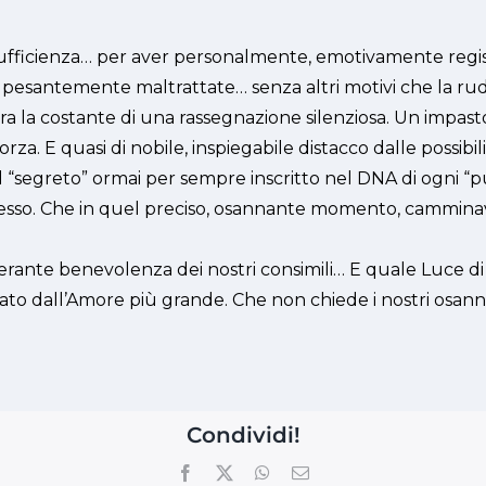
icienza… per aver personalmente, emotivamente registrat
re pesantemente maltrattate… senza altri motivi che la rud
a la costante di una rassegnazione silenziosa. Un impast
. E quasi di nobile, inspiegabile distacco dalle possibili
“segreto” ormai per sempre inscritto nel DNA di ogni “pule
tesso. Che in quel preciso, osannante momento, camminava
berante benevolenza dei nostri consimili… E quale Luce di
o dall’Amore più grande. Che non chiede i nostri osann
Condividi!
Facebook
X
WhatsApp
Email