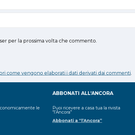
wser per la prossima volta che commento.
pri come vengono elaborati i dati derivati dai commenti
.
ABBONATI ALL’ANCORA
economicamente le
Puoi ricevere a casa tua la rivista
“l’Ancora”
Abbonati a “l’Ancora”