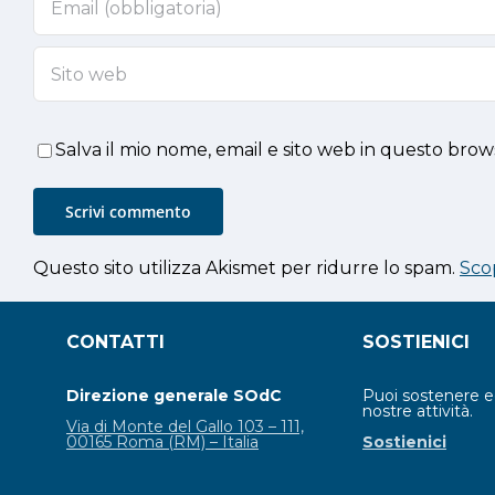
Salva il mio nome, email e sito web in questo bro
Questo sito utilizza Akismet per ridurre lo spam.
Sco
CONTATTI
SOSTIENICI
Direzione generale SOdC
Puoi sostenere 
nostre attività.
Via di Monte del Gallo 103 – 111,
00165 Roma (RM) – Italia
Sostienici