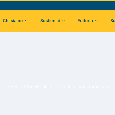
Chi siamo
Sostienici
Editoria
Su
sibile. Una poesia o
Home
>
Oltre il visibile. Una poesia ogni domenica