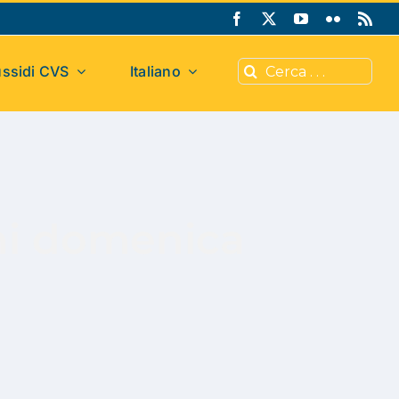
Cerca
ssidi CVS
Italiano
per:
gni domenica