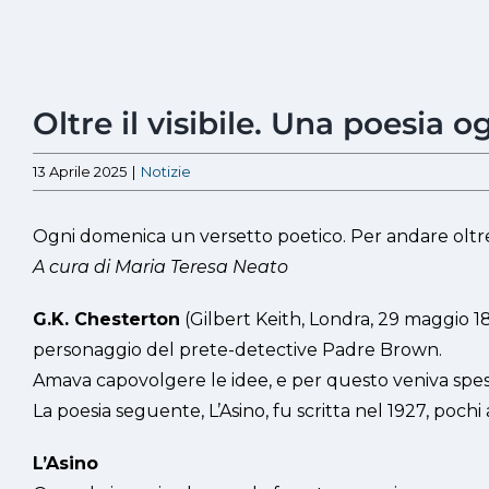
Ingrandisci
Oltre il visibile. Una poesia
immagine
13 Aprile 2025
|
Notizie
Ogni domenica un versetto poetico. Per andare oltre i
A cura di Maria Teresa Neato
G.K. Chesterton
(Gilbert Keith, Londra, 29 maggio 18
personaggio del prete-detective Padre Brown.
Amava capovolgere le idee, e per questo veniva spess
La poesia seguente, L’Asino, fu scritta nel 1927, poch
L’Asino