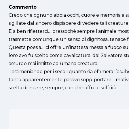
Commento
Credo che ognuno abbia occhi, cuore e memoria a suff
sigillate dal sincero dispiacere di vedere tali creatu
E a ben rifletterci… pressoché sempre l’animale mostr
trasmette comunque un senso di dignitosa, tenace forza
Questa poesia… ci offre un’inattesa messa a fuoco sul 
loro avo fu scelto come cavalcatura, dal Salvatore s
assurdo mai inflitto ad umana creatura.
Testimoniando per i secoli quanto sia effimera l’esu
tanto apparentemente passivo sopp-portare… motivat
scelta di essere, sempre, con chi soffre o soffrirà.