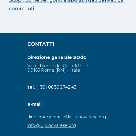
Scopri come vengono elaborati i dati derivati dai
commenti
.
CONTATTI
Direzione generale SOdC
Via di Monte del Gallo 103 – 111,
00165 Roma (RM) – Italia
tel.
(+39) 06.396.742.43
e-mail
direzionegenerale@luiginovarese.org
info@luiginovarese.org