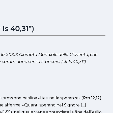
Is 40,31”)
 la XXXIX Giornata Mondiale della Gioventù, che
 camminano senza stancarsi (cfr Is 40,31”).
spressione paolina «Lieti nella speranza» (
Rm
12,12).
 che afferma: «Quanti sperano nel Signore […]
40-55), nel quale viene annunciata la fine dell’esilio