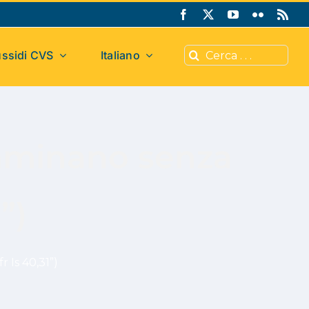
Cerca
ssidi CVS
Italiano
per:
mminano senza
”)
 Is 40,31”)