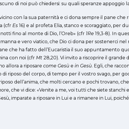
iascuno di noi può chiedersi: su quali speranze appoggio la
vicino con la sua paternità e ci dona sempre il pane che r
a (cfr
Es
16) e al profeta Elia, stanco e scoraggiato, per d
tti fino al monte di Dio, l’Oreb» (cfr
1Re
19,3-8). In ques
a manna e vero viatico, che Dio ci dona per sostenerci ne
vane che ha fatto dell’Eucaristia il suo appuntamento quo
ina con noi (cfr
Mt
28,20). Vi invito a riscoprire il grande 
o allora a riposare
come Gesù
e
in Gesù
. Egli, che racco
no di riposo del corpo, di tempo per il vostro svago, per g
riposo dell’anima, che molti cercano e pochi trovano, che 
e, che vi dice: «Venite a me, voi tutti che siete stanchi e o
sù, imparate a riposare in Lui e a rimanere in Lui, poi