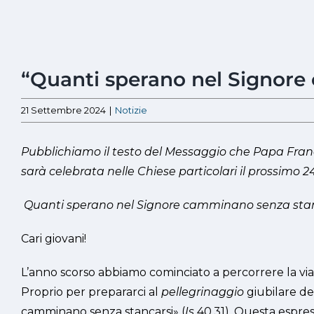
Ingrandisci
“Quanti sperano nel Signore 
immagine
21 Settembre 2024
|
Notizie
Pubblichiamo il testo del Messaggio che Papa Franc
sarà celebrata nelle Chiese particolari il prossimo
Quanti sperano nel Signore camminano senza stancar
Cari giovani!
L’anno scorso abbiamo cominciato a percorrere la via 
Proprio per prepararci al
pellegrinaggio
giubilare de
camminano senza stancarsi» (
Is
40,31). Questa espres