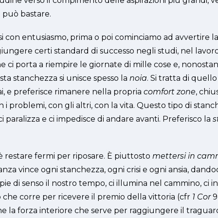
tudine verso il compimento delle aspirazioni più grandi, v
n può bastare.
rsi con entusiasmo, prima o poi cominciamo ad avvertire l
ggiungere certi standard di successo negli studi, nel lavor
ci porta a riempire le giornate di mille cose e, nonostant
sta stanchezza si unisce spesso la
noia
. Si tratta di quell
ai, e preferisce rimanere nella propria
comfort zone
, chiu
on i problemi, con gli altri, con la vita. Questo tipo di 
, ci paralizza e ci impedisce di andare avanti. Preferisco la
s
 restare fermi per riposare. È piuttosto
mettersi in cam
anza vince ogni stanchezza, ogni crisi e ogni ansia, dand
e di senso il nostro tempo, ci illumina nel cammino, ci ind
 che corre per ricevere il premio della vittoria (cfr
1 Cor
9
 la forza interiore che serve per raggiungere il traguar