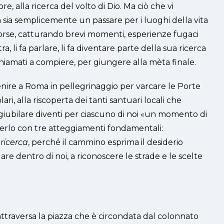
re, alla ricerca del volto di Dio. Ma ciò che vi
n sia semplicemente un passare per i luoghi della vita
rcorse, catturando brevi momenti, esperienze fugaci
a, li fa parlare, li fa diventare parte della sua ricerca
hiamati a compiere, per giungere alla mèta finale.
venire a Roma in pellegrinaggio per varcare le Porte
ari, alla riscoperta dei tanti santuari locali che
 giubilare diventi per ciascuno di noi «un momento di
 viverlo con tre atteggiamenti fondamentali:
a
ricerca
, perché il cammino esprima il desiderio
dare dentro di noi, a riconoscere le strade e le scelte
 attraversa la piazza che è circondata dal colonnato