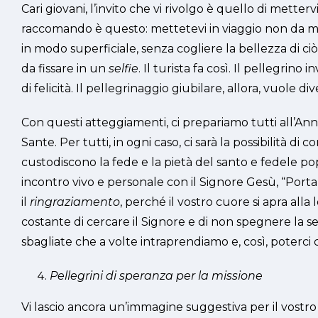
Cari giovani, l’invito che vi rivolgo è quello di metterv
raccomando è questo: mettetevi in viaggio non da meri
in modo superficiale, senza cogliere la bellezza di c
da fissare in un
selfie
. Il turista fa così. Il pellegrin
di felicità. Il pellegrinaggio giubilare, allora, vuole d
Con questi atteggiamenti, ci prepariamo tutti all’Ann
Sante. Per tutti, in ogni caso, ci sarà la possibilità d
custodiscono la fede e la pietà del santo e fedele p
incontro vivo e personale con il Signore Gesù, “Porta
il
ringraziamento
, perché il vostro cuore si apra alla l
costante di cercare il Signore e di non spegnere la set
sbagliate che a volte intraprendiamo e, così, poterci 
Pellegrini di speranza per la missione
Vi lascio ancora un’immagine suggestiva per il vostro 