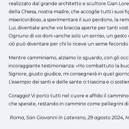
realizzato dal grande architetto e scultore Gian Lor
della Chiesa, nostra madre, che accoglie tutti i suoi f
misericordioso, a sperimentare il suo perdono, la remissio
Lui, diventate anche voi braccia aperte per tanti vost
Ognuno di voi doni «anche solo un sorriso, un gesto di
ciò può diventare per chi lo riceve un seme fecondo 
Mentre camminiamo, alziamo lo sguardo, con gli occhi
incoraggiante testimonianza: «Ho combattuto la buona 
Signore, giusto giudice, mi consegnerà in quel giorn
L’esempio dei santi e delle sante ci trascina e ci sostie
Coraggio! Vi porto tutti nel cuore e affido il cammin
che sperate, restando in cammino come pellegrini di
Roma, San Giovanni in Laterano, 29 agosto 2024, Me