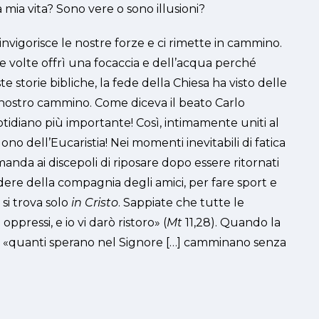
 mia vita? Sono vere o sono illusioni?
invigorisce le nostre forze e ci rimette in cammino.
ue volte offrì una focaccia e dell’acqua perché
te storie bibliche, la fede della Chiesa ha visto delle
l nostro cammino. Come diceva il beato Carlo
tidiano più importante! Così, intimamente uniti al
dono dell’Eucaristia! Nei momenti inevitabili di fatica
manda ai discepoli di riposare dopo essere ritornati
odere della compagnia degli amici, per fare sport e
si trova solo
in Cristo
. Sappiate che tutte le
ppressi, e io vi darò ristoro» (
Mt
11,28). Quando la
ché «quanti sperano nel Signore […] camminano senza