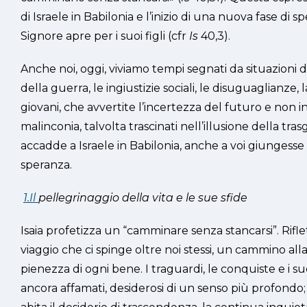
di Israele in Babilonia e l’inizio di una nuova fase di s
Signore apre per i suoi figli (cfr
Is
40,3).
Anche noi, oggi, viviamo tempi segnati da situazion
della guerra, le ingiustizie sociali, le disuguaglianze
giovani, che avvertite l’incertezza del futuro e non in
malinconia, talvolta trascinati nell’illusione della tras
accadde a Israele in Babilonia, anche a voi giungesse 
speranza.
1.Il
pellegrinaggio della vita e le sue sfide
Isaia profetizza un “camminare senza stancarsi”. Rifle
viaggio che ci spinge oltre noi stessi, un cammino alla r
pienezza di ogni bene. I traguardi, le conquiste e i 
ancora affamati, desiderosi di un senso più profondo; i