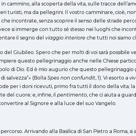
i in cammino, alla scoperta della vita, sulle tracce dell’amo
 turisti, ma da pellegrini. Il vostro camminare, cioè, no
iò che incontrate, senza scoprire il senso delle strade pe
o invece si immerge con tutto sé stesso nei luoghi che incontr
iventare il segno del
viaggio interiore
che tutti noi siamo c
o del Giubileo. Spero che per molti di voi sarà possibile 
i compiere questo pellegrinaggio anche nelle Chiese particol
opolo di Dio. Ed è mio augurio che questo pellegrinaggio
 di salvezza”» (Bolla
Spes non confundit
, 1). Vi esorto a
ode per i doni ricevuti, primo fra tutti il dono della vita; l
e del cuore; e, infine, il
pentimento
, che ci aiuta a guar
convertire al Signore e alla luce del suo Vangelo.
percorso. Arrivando alla Basilica di San Pietro a Roma, si