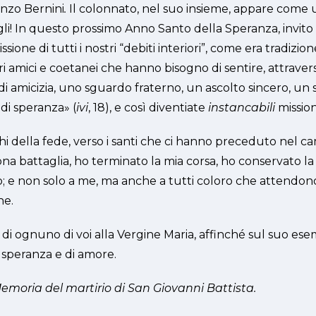
enzo Bernini
.
Il colonnato, nel suo insieme, appare come 
igli! In questo prossimo Anno Santo della Speranza, invito 
ne di tutti i nostri “debiti interiori”, come era tradizione n
ri amici e coetanei che hanno bisogno di sentire, attraver
 amicizia, uno sguardo fraterno, un ascolto sincero, un se
di speranza» (
ivi
, 18), e così diventiate
instancabili
mission
 della fede, verso i santi che ci hanno preceduto nel ca
battaglia, ho terminato la mia corsa, ho conservato la fed
o; e non solo a me, ma anche a tutti coloro che attendon
ne.
o di ognuno di voi alla Vergine Maria, affinché sul suo es
 speranza e di amore.
moria del martirio di San Giovanni Battista.