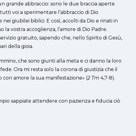
un grande abbraccio: sono le due braccia aperte
tutti voi a sperimentare l’abbraccio di Dio
ei giubilei biblici. E così, accolti da Dio e rinati in
so la vostra accoglienza, l’amore di Dio Padre.
rvizio gratuito, sapendo che, nello Spirito di Gesù,
ari della gioia.
mmino, che sono giunti alla meta e ci danno la loro
e. Ora mi resta solo la corona di giustizia che il
o con amore la sua manifestazione» (
2 Tm
4,7-8).
empio sappiate attendere con pazienza e fiducia ciò