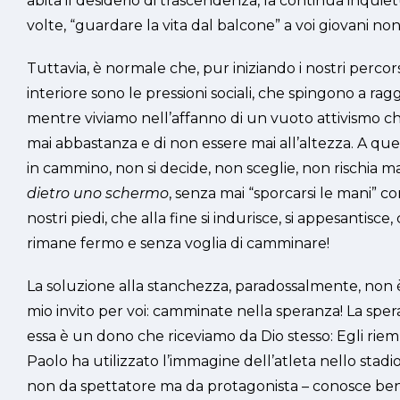
abita il desiderio di trascendenza, la continua inquie
volte, “guardare la vita dal balcone” a voi giovani no
Tuttavia, è normale che, pur iniziando i nostri perco
interiore sono le pressioni sociali, che spingono a ra
mentre viviamo nell’affanno di un vuoto attivismo che 
mai abbastanza e di non essere mai all’altezza. A que
in cammino, non si decide, non sceglie, non rischia m
dietro uno schermo
, senza mai “sporcarsi le mani” c
nostri piedi, che alla fine si indurisce, si appesantisce
rimane fermo e senza voglia di camminare!
La soluzione alla stanchezza, paradossalmente, non è
mio invito per voi: camminate nella speranza! La sper
essa è un dono che riceviamo da Dio stesso: Egli riempi
Paolo ha utilizzato l’immagine dell’atleta nello stadio
non da spettatore ma da protagonista – conosce bene