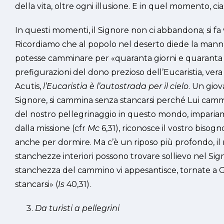
della vita, oltre ogni illusione. E in quel momento, c
In questi momenti, il Signore non ci abbandona; si fa 
Ricordiamo che al popolo nel deserto diede la mann
potesse camminare per «quaranta giorni e quaranta no
prefigurazioni del dono prezioso dell’Eucaristia, ver
Acutis,
l’Eucaristia è l’autostrada per il cielo
. Un gio
Signore, si cammina senza stancarsi perché Lui camm
del nostro pellegrinaggio in questo mondo, impariam
dalla missione (cfr
Mc
6,31), riconosce il vostro bisog
anche per dormire. Ma c’è un riposo più profondo, il 
stanchezze interiori possono trovare sollievo nel Signor
stanchezza del cammino vi appesantisce, tornate a Ge
stancarsi» (
Is
40,31).
Da turisti a pellegrini