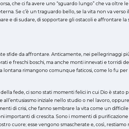
corsa, che ci fa avere uno “sguardo lungo” che va oltre le 
terna. Se c’è un traguardo bello, se la vita non va verso 
are e di sudare, di sopportare gli ostacoli e affrontare l
nte sfide da affrontare. Anticamente, nei pellegrinaggi p
prati e freschi boschi, ma anche monti innevati e torridi de
 lontana rimangono comunque faticosi, come lo fu per il 
della fede, ci sono stati momenti felici in cui Dio è stato 
ll’entusiasmo iniziale nello studio o nel lavoro, oppure al
nti di crisi, che fanno sembrare la vita come un difficile
oni importanti di crescita. Sono i momenti di purificazione
 nostro cuore; esse vengono smascherate e, così, restiam