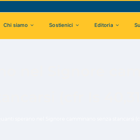
Chi siamo
Sostienici
Editoria
Su
ano nel Signore ca
tancarsi (cfr Is 40,31
uanti sperano nel Signore camminano senza stancarsi (cfr