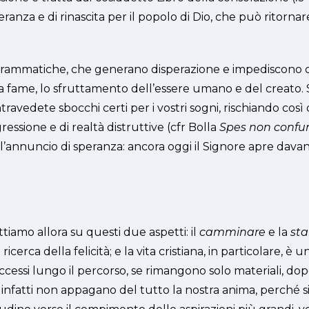
peranza e di rinascita per il popolo di Dio, che può ritornare
i drammatiche, che generano disperazione e impediscono d
, la fame, lo sfruttamento dell’essere umano e del creato. 
travedete sbocchi certi per i vostri sogni, rischiando così 
gressione e di realtà distruttive (cfr Bolla
Spes non confu
l’annuncio di speranza: ancora oggi il Signore apre davanti
ttiamo allora su questi due aspetti: il
camminare
e la
st
icerca della felicità; e la vita cristiana, in particolare, è
successi lungo il percorso, se rimangono solo materiali, 
nfatti non appagano del tutto la nostra anima, perché siam